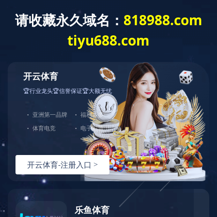
开元体育（中国）官方网站
网站开元体育（中国）官方网站
开元体育（中国）官方网站-开元 SPO