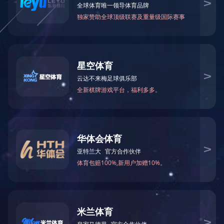
开元体育（中国）官方网
N-甲基开元体育（中国）
站-开元 SPORTS
官方网站-开元 SPORTS
75-12-7
123-39-7