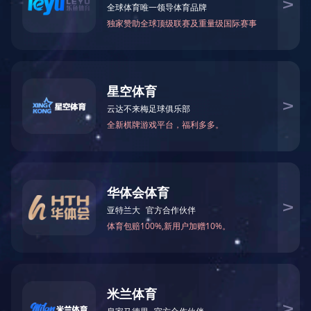
开元体育（中国）官方网
N-甲基开元体育（中国）
站-开元 SPORTS
官方网站-开元 SPORTS
75-12-7
123-39-7