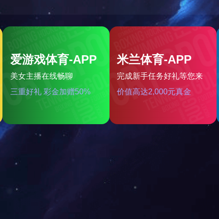
产品中心
PRODUCTS
N-乙基开元体育（中国）官方网站-开元 SPORTS
C
H
NO
3
7
73.09
淡黄色或无色液体。熔点-78°C，沸点和沸程202-204°C，闪点113°C，比重0.95 (20
N-乙基开元体育（中国）官方网站-开元 SPORTS 是重要的有机化工原料和中
合成，纤维纺纱，照相化学品，绘画和电子化学品领域。用作有机合成的反应溶剂
业等。
200L塑料桶或IBC桶或钢塑复合桶或槽车包装。桶盖要密闭，防止泄漏，避免与
GXY005-2014
指标名称
外观
N-乙基开元体育（中国）官方网站-开元 SPORTS 含量, % ≥