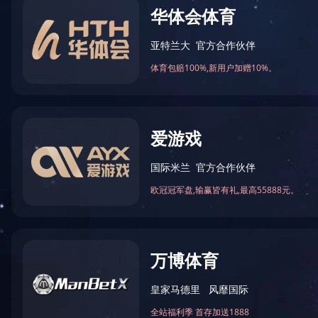
开元体育（中国）官方网
N-甲基开元体育（中国）
站-开元 SPORTS
官方网站-开元 SPORTS
75-12-7
123-39-7