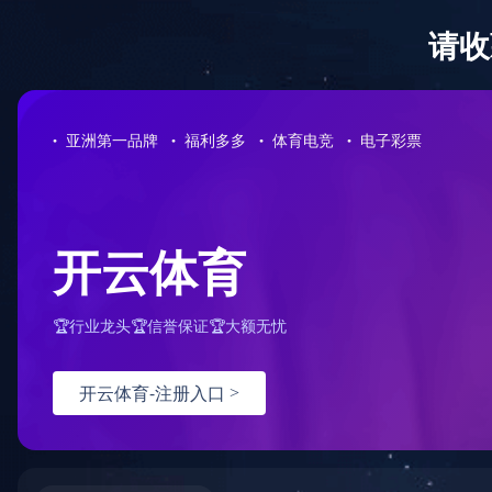
开元体育（中国）官方网站
网站开元体育（中国）官方网站
开元体育（中国）官方网站-开元 SPO