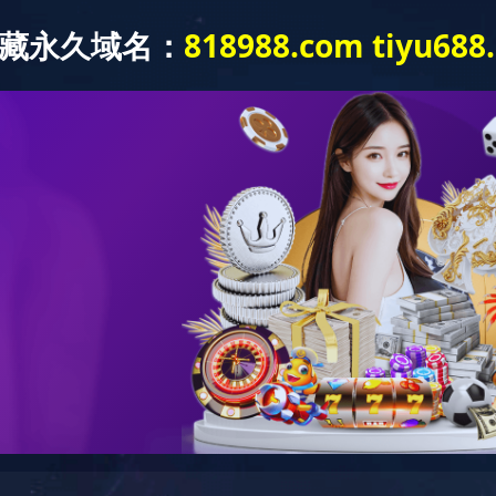
公司简介
产品中心
开元体育（中国）官方网站
RTS
ENGLISH