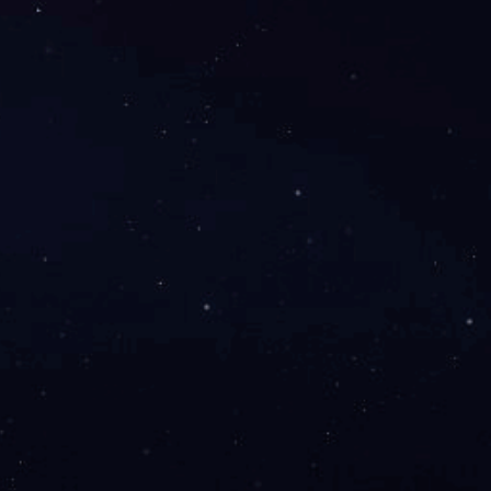
0.10
0.05
20
0.05
0.15