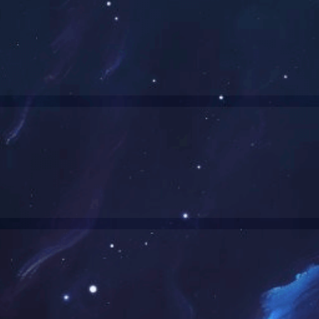
推荐产品
甲酸甲酯
二甲胺
N-乙基开
官方网站-开
107-31-3
124-40-3
647