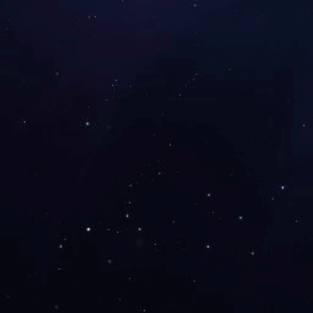
规 格
版权所有(C)2017 网络支持
著作权声明