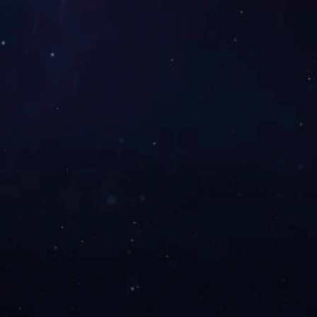
甲醇, % ≤
水分% ≤
色度(Pt-Co号) ≤
一乙胺, % ≤
N，N-二乙基开元体育（中国）官方网站-开元 SPORTS , % ≤
返回
友情链接