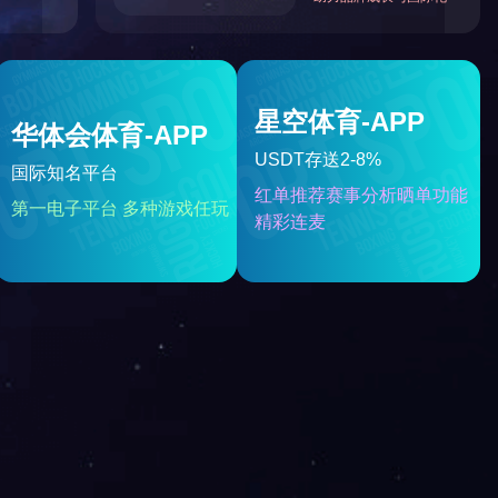
°C)。
间体，是一种性能较好的有机溶剂。用作药物合成反应溶剂,溶剂
和精制溶剂。还广泛用于医药、染料、香料及电解、电镀工
水接触。贮于阴凉通风干燥处，远离火种、热源。
优等品
淡黄色或无色透明液体，无可见杂质
99.5