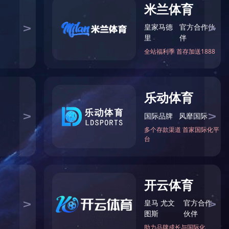
元体育（中国）
N,N-二乙基...
一甲胺
元 SPORTS
617-84-5
74-89-5
-45-2