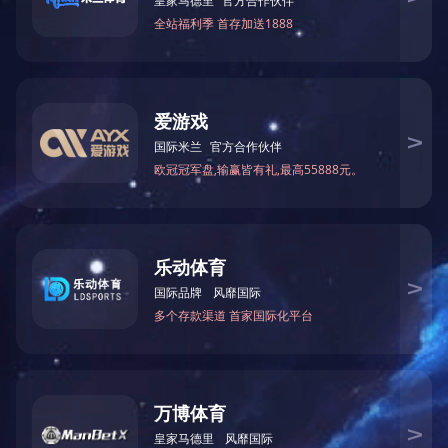
ISO14064温室气体核查报告
14067产品碳足迹报告
2024年度社会责任报告
开元体育（中国）官方网站-开元 SP
开元体育（中国）官方网站-开元 SP
开元体育（中国）官方网站-开元 SPO
清洁生产-双有企业环境信息公开表
开元体育（中国）官方网站-开元 SP
社会责任报告
新亚验收公示
新亚科技验收意见