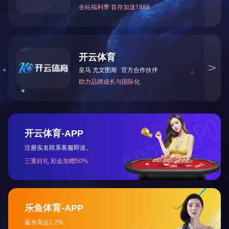
2、联系人： 王经理
3、联系电话：0527-84836100
三、承担评价工作的环评机构名称及联系
1、环评单位：南京国环科技股份有限公司
2、联系人：张工
3、联系电话：025-86773137
版权所有(C)2017 网络支持
著作权声明