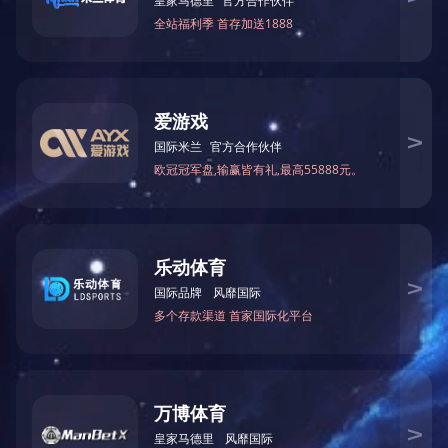
开元体育（中国）官方
开元体育（中国）官方网站-开元 SPORT
法律法规要求，现对报告书全本进行公示，
一、项目基本情况
1、项目名称：年产3万吨多胺、1.2万吨乙
2、项目所在地：江苏省宿迁生态化工科技
3、主要建设内容：本项目包含两套多胺装
二、建设单位名称及联系方式
1、建设单位名称：开元体育（中国）官方网站