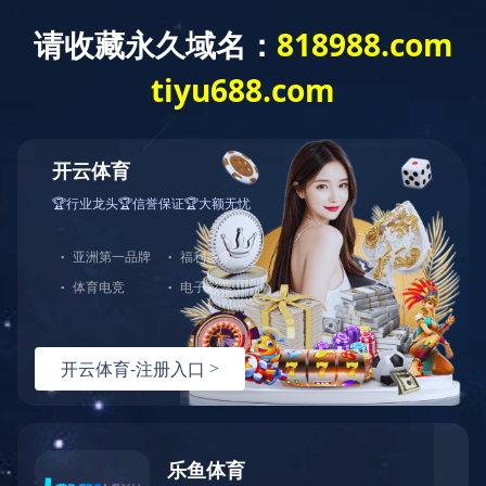
开元体育（中国）官方网站
网站开元体育（中国）官方网站
开元体育（中国）官方网站-开元 SPO