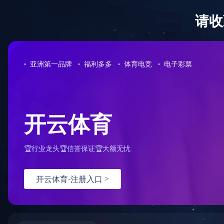
开元体育（中国）官方网站
网站开元体育（中国）官方网站
开元体育（中国）官方网站-开元 SPO