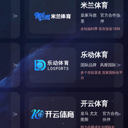
元体育（中国）
N,N-二乙基...
一甲胺
元 SPORTS
617-84-5
74-89-5
-45-2