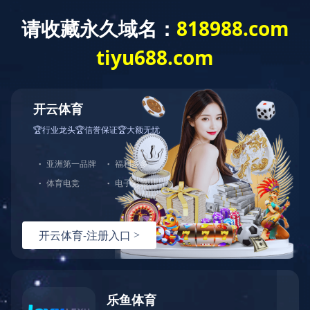
开元体育（中国）官方网站
网站开元体育（中国）官方网站
开元体育（中国）官方网站-开元 SPO