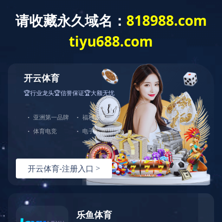
开元体育（中国）官方网站
网站开元体育（中国）官方网站
开元体育（中国）官方网站-开元 SPO