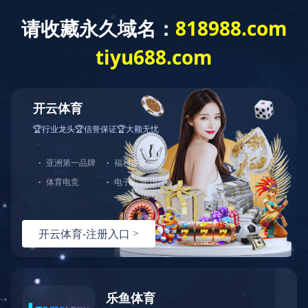
开元体育（中国）官方网站
Home
About us
Produc